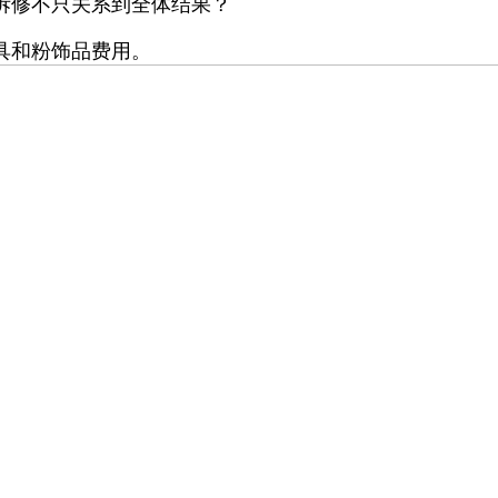
拆修不只关系到全体结果？
具和粉饰品费用。