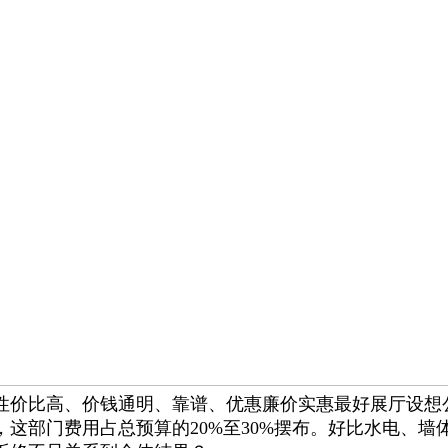
性价比高、价钱通明、靠谱、优惠廉价实惠最好展厅设想
部门费用占总预算的20%至30%摆布。好比水电、墙体