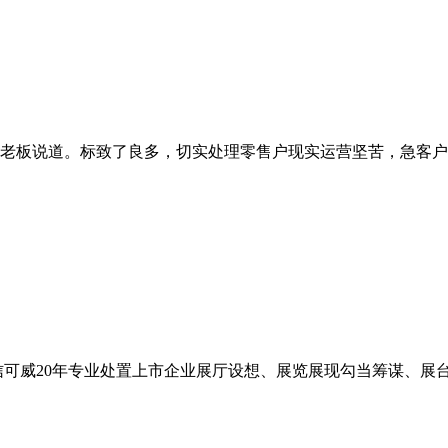
板说道。标致了良多，切实处理零售户现实运营坚苦，急客户之所
圳信可威20年专业处置上市企业展厅设想、展览展现勾当筹谋、展台