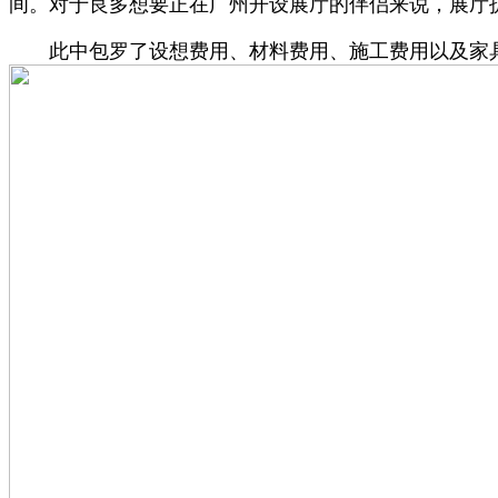
间。对于良多想要正在广州开设展厅的伴侣来说，展厅
此中包罗了设想费用、材料费用、施工费用以及家