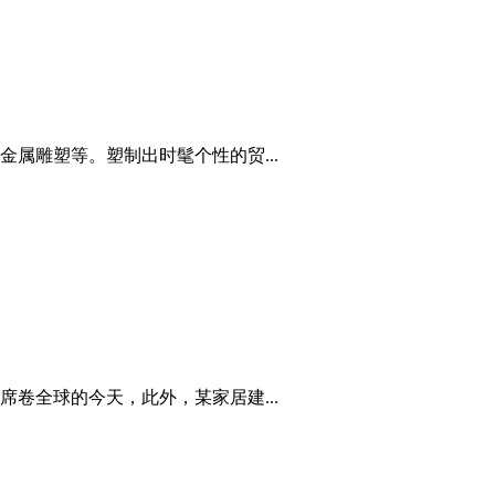
属雕塑等。塑制出时髦个性的贸...
卷全球的今天，此外，某家居建...