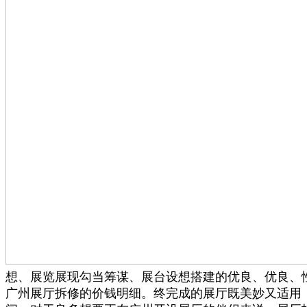
想、展览展现勾当筹谋、展台设想搭建的优良、优良、
广州展厅拆修的价钱明细。终完成的展厅既美妙又适用，这