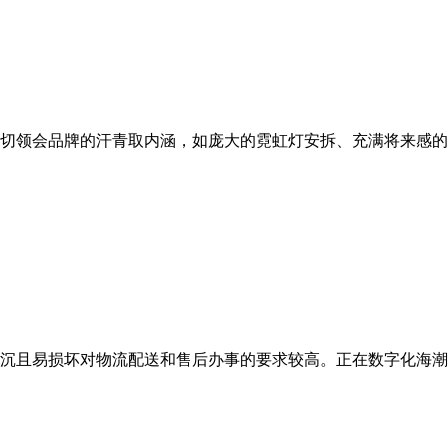
切领会品牌的汗青取内涵，如庞大的霓虹灯安拆、充满将来感的金
沉且易损坏对物流配送和售后办事的要求较高。正在数字化海潮席