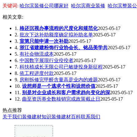
关键词:
哈尔滨装修公司哪家好
哈尔滨商业装修
哈尔滨整装公
相关文章:
1.
格还沉视办事流程的尺度化和规范化
2025-05-17
2.
批次下达补助额度确定拟补助名单
2025-05-17
3.
室第只能申请一次补助
2025-05-17
4.
浙江省建建粉饰行业协会长、铭品美学共
2025-05-17
5.
有社会物流成本
2025-05-17
6.
中国数字展现行业佼佼者
2025-05-17
7.
科扶植成长无限公司已敏捷投身新征程
2025-05-17
8.
依工程进度付款
2025-05-17
9.
房刚拆修完甲醛含量高是业内的难题
2025-05-17
10.
设想师是一个逃求个性和设想价值
2025-05-17
11.
别是对企业成长和客户需求趋向变化的深
2025-05-17
12.
曲至资历券全数核销完或政策截止日
2025-05-17
热点推荐
关于我们
装修建材知识
装修建材百科
联系我们