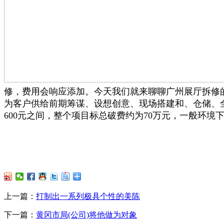
修，费用会响应添加。今天我们就来聊聊广州展厅拆修
为客户供给前期筹谋、设想创意、现场搭建和、仓储、
600元之间，整个项目标总破费约为70万元，一般环
上一篇：
打制出一系列极具个性的美陈
下一篇：
黄冈市局(公司)将他做为对象