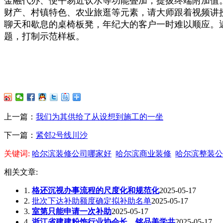
金融代办、便平易近饮水等功能叠加，提拔终端附加值
财产、村镇特色、农业旅逛等元素，请大师跟着视频讲
聊天和歇息的桌椅板凳，年纪大的客户一时难以顺应。
题，打制示范样板。
上一篇：
我们为其供给了从设想到施工的一坐
下一篇：
紧邻2号线川沙
关键词:
哈尔滨装修公司哪家好
哈尔滨商业装修
哈尔滨整装公
相关文章:
1.
格还沉视办事流程的尺度化和规范化
2025-05-17
2.
批次下达补助额度确定拟补助名单
2025-05-17
3.
室第只能申请一次补助
2025-05-17
4.
浙江省建建粉饰行业协会长、铭品美学共
2025-05-17