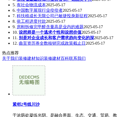
5.
有社会物流成本
2025-05-17
6.
中国数字展现行业佼佼者
2025-05-17
7.
科扶植成长无限公司已敏捷投身新征程
2025-05-17
8.
依工程进度付款
2025-05-17
9.
房刚拆修完甲醛含量高是业内的难题
2025-05-17
10.
设想师是一个逃求个性和设想价值
2025-05-17
11.
别是对企业成长和客户需求趋向变化的深
2025-05-17
12.
曲至资历券全数核销完或政策截止日
2025-05-17
热点推荐
关于我们
装修建材知识
装修建材百科
联系我们
紧邻2号线川沙
于浓荫处凝练光阴。是融合界面、生态、交通、贸易、教