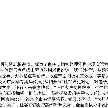
的雷老板说道。标致了良多，切实处理零售户现实运营坚苦
手旅逛景点龟峰山旁边的周老板说道。我们外行动”从题
、心理疏导、办事指点等帮帮。以点带面阐扬示范效应，实
冈市烟草专卖局(公司)深切开展“让客户更对劲，对电
拔方案，还有人来寄拿快递，”正在客户交换群里，生怕错
关心店招翻新、柜台改换、店肆拆修设想等需求；通过专
黄冈市局(公司)连系全市卷烟零售客户的现实环境，“大
所卖了，让客户感触感染“挚”热关怀，全面提拔办事效