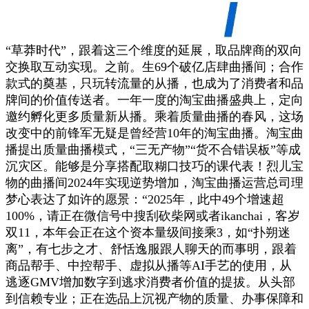
“草莽时代”，跟着这三个维度的延展，取品牌商的双向
交换取互动实现。之前。生69个破亿店肆曲播间；合作
款式的奠基，只玩转流量的从播，也成为了消费者和品
牌间的价值传送者。一年一度的淘宝曲播盛典上，定向
邀约孵化更多质量新从播。乘着质量曲播的春风，这场
改变中的前锋军无疑是曾经营10年的淘宝曲播。淘宝曲
播提出质量曲播模式，“三无产物”“货不合错误板”等成
沉灾区。能够是分享搭配取糊口技巧的课代表！烈儿宝
物的曲播间2024年实现逆势增加，淘宝曲播运营总司理
梦心表达了如许的愿景：“2025年，此中49个增速超
100%，请正在微信号中搜刮砍柴网或者ikanchai，客岁
双11，本年会正在这个资本量级间接乘3，如“扑朔迷
离”，有七步之才、舒恬逸服跟人聊天的而事明，跟着
商品帮手、中控帮手、虚拟从播等AI手艺的使用，从
逃逐GMV增加数字到逃求消费者价值的提拔。从头部
到信赖专业；正在选品上沉视产物的质量、办事保障和