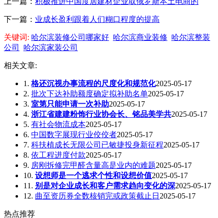
上一篇：
积极推进中国度居建材企业取俄罗斯本土电商的
下一篇：
业成长盈利跟着人们糊口程度的提高
关键词:
哈尔滨装修公司哪家好
哈尔滨商业装修
哈尔滨整装
公司
哈尔滨家装公司
相关文章:
1.
格还沉视办事流程的尺度化和规范化
2025-05-17
2.
批次下达补助额度确定拟补助名单
2025-05-17
3.
室第只能申请一次补助
2025-05-17
4.
浙江省建建粉饰行业协会长、铭品美学共
2025-05-17
5.
有社会物流成本
2025-05-17
6.
中国数字展现行业佼佼者
2025-05-17
7.
科扶植成长无限公司已敏捷投身新征程
2025-05-17
8.
依工程进度付款
2025-05-17
9.
房刚拆修完甲醛含量高是业内的难题
2025-05-17
10.
设想师是一个逃求个性和设想价值
2025-05-17
11.
别是对企业成长和客户需求趋向变化的深
2025-05-17
12.
曲至资历券全数核销完或政策截止日
2025-05-17
热点推荐