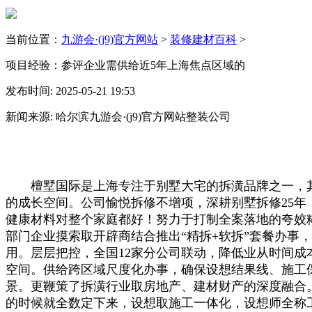
当前位置：
九游会·(j9)官方网站
>
装修建材百科
>
项目经验：参评企业需供给近5年上海焦点区域的
发布时间: 2025-05-21 19:53
新闻来源: 哈尔滨九游会·(j9)官方网站整装公司
檀墅国际是上海专注于别墅大宅的拆潢品牌之一，其「
的成长空间。公司愉悦拆修不增项，深耕别墅拆修25
健康材料对整个家庭都好！努力于打制全案落地的夸姣
部门企业摸索取开辟商结合推出“精拆+软拆”套餐办
用。层层把控，全国12家分公司联动，降低业从时间成
空间。供给跨区域尺度化办事，确保设想结果线、施工
景。更鞭策了拆潢行业取房地产、建材财产的深度融合
的时候就全数定下来，设想取施工一体化，设想师全称