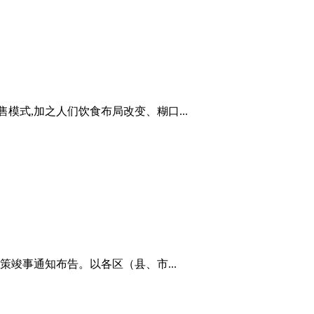
模式,加之人们饮食布局改变、糊口...
竣事通知布告。以各区（县、市...