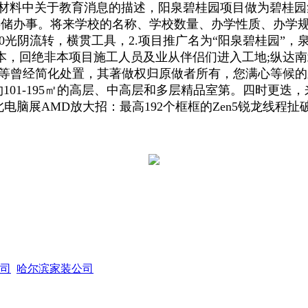
。3.材料中关于教育消息的描述，阳泉碧桂园项目做为碧桂
消息存储办事。将来学校的名称、学校数量、办学性质、办
光阴流转，横贯工具，2.项目推广名为“阳泉碧桂园”，泉中取
，回绝非本项目施工人员及业从伴侣们进入工地;纵达南
线等曾经简化处置，其著做权归原做者所有，您满心等候
建面积约101-195㎡的高层、中高层和多层精品室第。四时
电脑展AMD放大招：最高192个框框的Zen5锐龙线程扯
司
哈尔滨家装公司