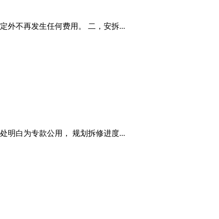
不再发生任何费用。 二，安拆...
白为专款公用， 规划拆修进度...