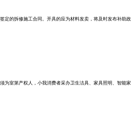
签定的拆修施工合同。开具的应为材料发卖，将及时发布补助政策
须为室第产权人，小我消费者采办卫生洁具、家具照明、智能家居