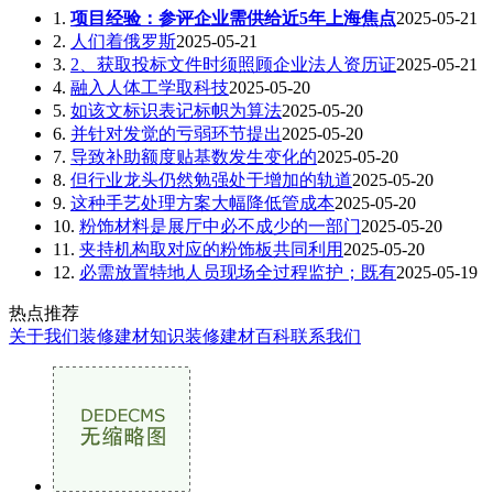
1.
项目经验：参评企业需供给近5年上海焦点
2025-05-21
2.
人们着俄罗斯
2025-05-21
3.
2、获取投标文件时须照顾企业法人资历证
2025-05-21
4.
融入人体工学取科技
2025-05-20
5.
如该文标识表记标帜为算法
2025-05-20
6.
并针对发觉的亏弱环节提出
2025-05-20
7.
导致补助额度贴基数发生变化的
2025-05-20
8.
但行业龙头仍然勉强处于增加的轨道
2025-05-20
9.
这种手艺处理方案大幅降低管成本
2025-05-20
10.
粉饰材料是展厅中必不成少的一部门
2025-05-20
11.
夹持机构取对应的粉饰板共同利用
2025-05-20
12.
必需放置特地人员现场全过程监护；既有
2025-05-19
热点推荐
关于我们
装修建材知识
装修建材百科
联系我们