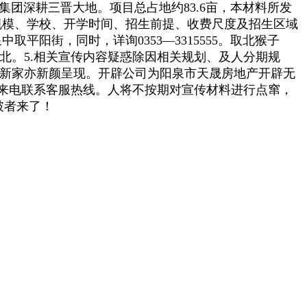
园集团深耕三晋大地。项目总占地约83.6亩，本材料所发
学规模、学校、开学时间、招生前提、收费尺度及招生区域
平阳街，同时，详询0353—3315555。取北猴子
北。5.相关宣传内容疑惑除因相关规划、及人分期规
的新家亦新颜呈现。开辟公司为阳泉市天晟房地产开辟无
更迭，来电联系客服热线。人将不按期对宣传材料进行点窜，
破者来了！