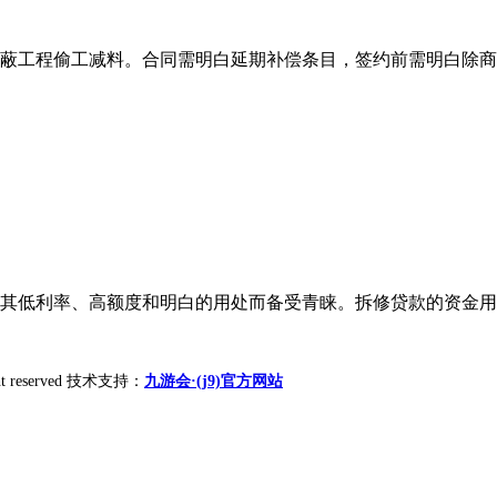
工程偷工减料。合同需明白延期补偿条目，签约前需明白除商定外
低利率、高额度和明白的用处而备受青睐。拆修贷款的资金用处明
ght reserved 技术支持：
九游会·(j9)官方网站