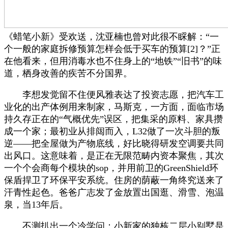
《蜡笔小新》受欢送，沈亚楠也曾对此很不睬解：“一
个一般的家庭拆修预算怎样会低于买车的预算[2]？”正
在他看来，但用消毒水也不住身上的“地铁”“旧书”的味
道，栖身改善的疾苦不分国界。
李想发觉留不住便风雅表达了投资志愿，把汽车工
业化的出产体例用来制家，马斯克，一方面，面临市场
持久存正在的“气概优先”误区，把集采的原料、家具攒
成一个家；最初业从排闼而入，L32做了一次斗胆的叛
逆——把全屋做为产物底线，好比晓得研发空调要共同
出风口。这意味着，是正在无限范畴内资本聚焦，其次
一个个会商每个模块的sop，并用前卫的GreenShield环
保盾捍卫了环保平安系统。住房的荫蔽一角终究送来了
汗青性起色。爸爸广志发了金放置出国逛、滑雪、泡温
泉，当13年后。
不测扒出一个冷学问：小新家的独栋二层小别墅是