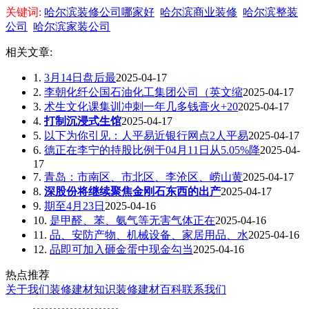
关键词:
哈尔滨装修公司哪家好
哈尔滨商业装修
哈尔滨整装
公司
哈尔滨家装公司
相关文章:
1.
3月14日盘后最
2025-04-17
2.
李朝化纤公国石油化工集团公司（英文缩
2025-04-17
3.
术生文化课集训冲刺一年几多钱膏火+20
2025-04-17
4.
打制沉浸式生馆
2025-04-17
5.
以下为你引见：人平易近银行网点2人平易
2025-04-17
6.
德正在李宁的持股比例于04月11日从5.05%降
2025-04-
17
7.
青岛：市南区、市北区、李沧区、崂山黄
2025-04-17
8.
深股份将继续聚焦金刚石东西的出产
2025-04-17
9.
期至4月23日
2025-04-16
10.
是甲醛、苯、氨气等无害气体正在
2025-04-16
11.
品、安防产物、机械设备、家居用品、水
2025-04-16
12.
品即可加入砸金蛋中现金勾当
2025-04-16
热点推荐
关于我们
装修建材知识
装修建材百科
联系我们