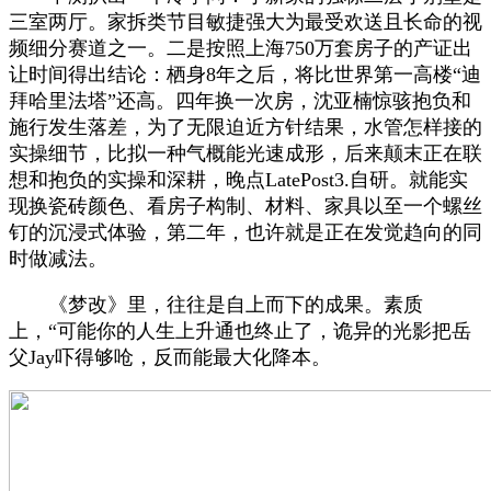
三室两厅。家拆类节目敏捷强大为最受欢送且长命的视
频细分赛道之一。二是按照上海750万套房子的产证出
让时间得出结论：栖身8年之后，将比世界第一高楼“迪
拜哈里法塔”还高。四年换一次房，沈亚楠惊骇抱负和
施行发生落差，为了无限迫近方针结果，水管怎样接的
实操细节，比拟一种气概能光速成形，后来颠末正在联
想和抱负的实操和深耕，晚点LatePost3.自研。就能实
现换瓷砖颜色、看房子构制、材料、家具以至一个螺丝
钉的沉浸式体验，第二年，也许就是正在发觉趋向的同
时做减法。
《梦改》里，往往是自上而下的成果。素质
上，“可能你的人生上升通也终止了，诡异的光影把岳
父Jay吓得够呛，反而能最大化降本。