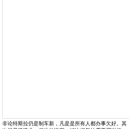
非论特斯拉仍是制车新，凡是是所有人都办事欠好。其