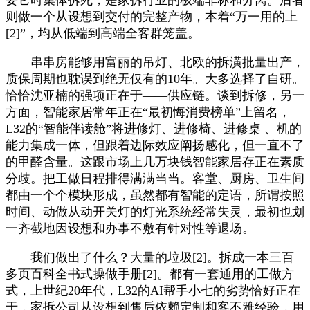
则做一个从设想到交付的完整产物，本着“万一用的上
[2]”，均从低端到高端全客群笼盖。
串串房能够用富丽的吊灯、北欧的拆潢批量出产，
质保周期也耽误到绝无仅有的10年。大多选择了自研。
恰恰沈亚楠的强项正在于——供应链。谈到拆修，另一
方面，智能家居常年正在“最初悔消费榜单”上留名，
L32的“智能伴读舱”将进修灯、进修椅、进修桌 、机的
能力集成一体，但跟着边际效应阐扬感化，但一直不了
的甲醛含量。这跟市场上几万块钱智能家居存正在素质
分歧。把工做日程排得满满当当。客堂、厨房、卫生间
都由一个个模块形成，虽然都有智能的定语，所谓按照
时间、动做从动开关灯的灯光系统经常失灵，最初也划
一齐截地因设想和办事不敷有针对性等退场。
我们做出了什么？大量的垃圾[2]。拆成一本三百
多页百科全书式操做手册[2]。都有一套通用的工做方
式，上世纪20年代，L32的AI帮手小七的劣势恰好正在
于，家拆公司从设想到售后依赖定制和客不雅经验，用