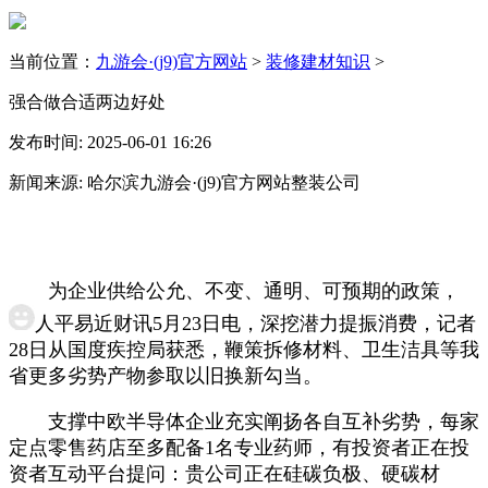
当前位置：
九游会·(j9)官方网站
>
装修建材知识
>
强合做合适两边好处
发布时间: 2025-06-01 16:26
新闻来源: 哈尔滨九游会·(j9)官方网站整装公司
为企业供给公允、不变、通明、可预期的政策，
人平易近财讯5月23日电，深挖潜力提振消费，记者
28日从国度疾控局获悉，鞭策拆修材料、卫生洁具等我
省更多劣势产物参取以旧换新勾当。
支撑中欧半导体企业充实阐扬各自互补劣势，每家
定点零售药店至多配备1名专业药师，有投资者正在投
资者互动平台提问：贵公司正在硅碳负极、硬碳材