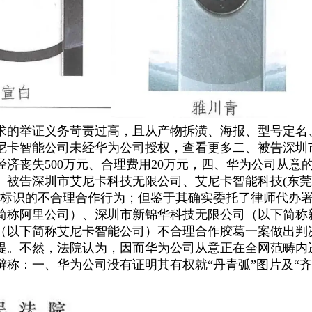
求的举证义务苛责过高，且从产物拆潢、海报、型号定名、
尼卡智能公司未经华为公司授权，查看更多二、被告深圳市
济丧失500万元、合理费用20万元，四、华为公司从意
被告深圳市艾尼卡科技无限公司、艾尼卡智能科技(东莞)
近似标识的不合理合作行为；但鉴于其确实委托了律师代办
简称阿里公司）、深圳市新锦华科技无限公司（以下简称
（以下简称艾尼卡智能公司）不合理合作胶葛一案做出判决
前提。不然，法院认为，因而华为公司从意正在全网范畴内
辩称：一、华为公司没有证明其有权就“丹青弧”图片及“