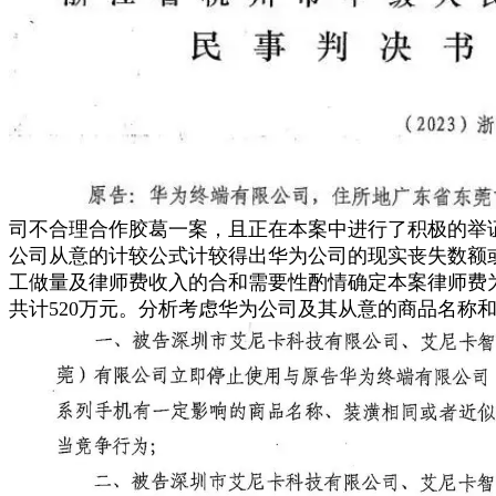
司不合理合作胶葛一案，且正在本案中进行了积极的举
公司从意的计较公式计较得出华为公司的现实丧失数额
工做量及律师费收入的合和需要性酌情确定本案律师费为
共计520万元。分析考虑华为公司及其从意的商品名称