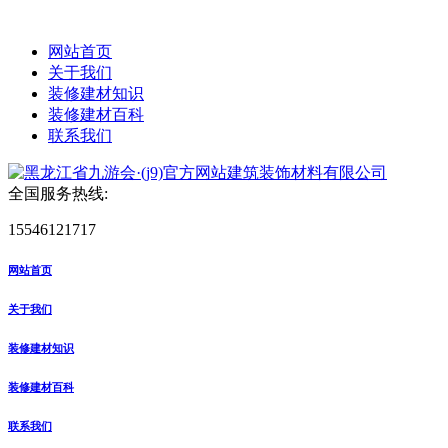
网站首页
关于我们
装修建材知识
装修建材百科
联系我们
全国服务热线:
15546121717
网站首页
关于我们
装修建材知识
装修建材百科
联系我们