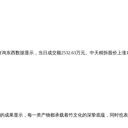
查询东西数据显示，当日成交额2532.63万元。中天精拆股价上涨12.
的成果显示，每一类产物都承载着竹文化的深挚底蕴，同时也表现