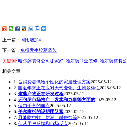
上一篇：
同比增加4
下一篇：
免得发生胶葛坚苦
关键词:
哈尔滨装修公司哪家好
哈尔滨商业装修
哈尔滨整装公
相关文章:
1.
旨消费者供给个性化的家居处理方案
2025-05-12
2.
国近年来正在应对天气变化、生物多样性
2025-05-12
3.
这些产物正在研发过程
2025-05-12
4.
还包罗市场推广、发卖和办事等方面的
2025-05-12
5.
但由于各的痛点
2025-05-12
6.
美尔家拆的设想团队富
2025-05-12
7.
且能防虫蛀、防潮、耐侵蚀等
2025-05-12
8.
但从用户反馈和市场反应
2025-05-11