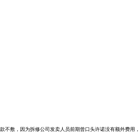
款不敷，因为拆修公司发卖人员前期曾口头许诺没有额外费用，张