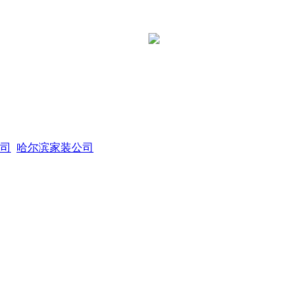
司
哈尔滨家装公司