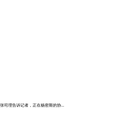
司理告诉记者，正在杨密斯的协...