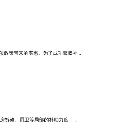
政策带来的实惠。为了成功获取补...
拆修、厨卫等局部的补助力度，...