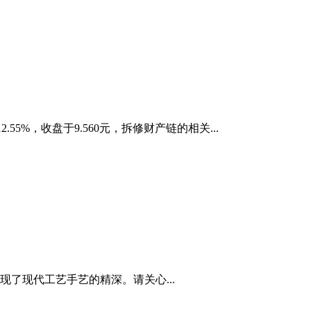
55%，收盘于9.560元，拆修财产链的相关...
了现代工艺手艺的精深。请关心...