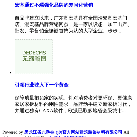
宏基通过不竭强化品牌的差同化营销
自品牌建立以来，广东潮宏基具有全国浩繁潮宏基门
店、潮宏基品牌营销网点，是一家以设想、加工出产、
批发、零售铂金镶嵌首饰为从的大型企业。步步...
引领行业驶入下一个黄金
保障质量抱负家的实现。针对消费者对更环保、更健康
家居家拆材料的刚性需求，品牌动手建立新家拆时代，
并通过独有CAXA软件，欧派已取多地省会级城市...
Powered by
黑龙江省九游会·(j9)官方网站建筑装饰材料有限公司
All