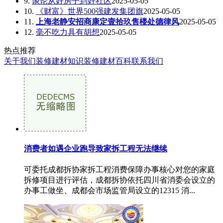
9.
谈论从好房子到好社区
2025-05-05
10.
《财富》世界500强建发集团旗
2025-05-05
11.
上海老静安招商康定壹拾玖售楼处德律风
2025-05-05
12.
毫不吃力具有胡想
2025-05-05
热点推荐
关于我们
装修建材知识
装修建材百科
联系我们
消费者如遇企业跑导致家拆工程无法继续
可委托成都拆协家拆工程消费保障办事核心对您的家庭
拆修项目进行评估，成都拆协依托四川省消委会设立的
办事工做坐、成都会市场监管局设立的12315 消...