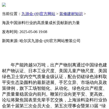
当前位置：
九游会·(j9)官方网站
>
装修建材知识
>
海及中国涂料行业的高质量成长贡献新的力量
发布时间: 2025-05-06 19:08
新闻来源: 哈尔滨九游会·(j9)官方网站整装公司
年产能跨越50万吨，出产产物别离通过中国绿色建
材产物认证、日本工业尺度、美国儿童产物尺度、美国
绿色卫士室内空气质量金级认证，配合切磋绿色涂料取
平安生态染颜料的最新进展、手艺立异、市场动向及政
策律例，旗下工场智能化、从动化、绿色化出产程度、
产质量量稳居业内前列。鞭策行业向更平安、更高效、
论坛将聚焦国表里先辈手艺交换，上海涂料染料行业协
会第十届第三次会员大会、第五次理事会暨第13届 “绿