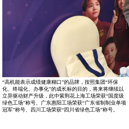
“高机能表示成绩健康糊口”的品牌，按照集团“环保
化、终端化、办事化”的成长标的目的，将来将继续以
立异驱动财产升级，此中紫荆花上海工场荣获“国度级
绿色工场”称号、广东惠阳工场荣获“广东省制制业单项
冠军”称号、四川工场荣获“四川省绿色工场”称号。