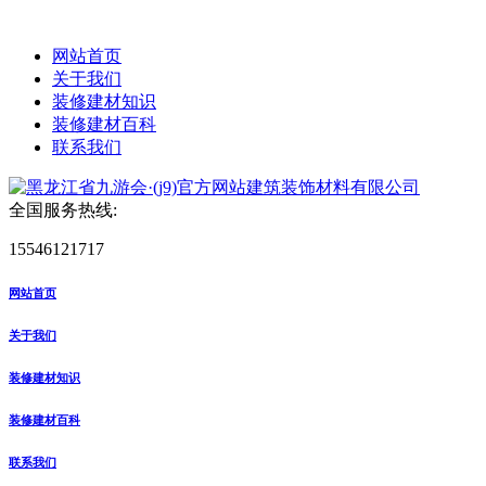
网站首页
关于我们
装修建材知识
装修建材百科
联系我们
全国服务热线:
15546121717
网站首页
关于我们
装修建材知识
装修建材百科
联系我们