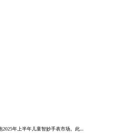
25年上半年儿童智妙手表市场。此...