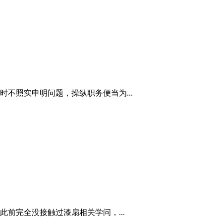
不照实申明问题，操纵职务便当为...
前完全没接触过漆扇相关学问，...