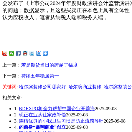
会发布了《上市公司2024年年度财政演讲会计监管演
的问题；数据显示，且这些买卖正在本色上具有全体性
认为应税收入，笔者从纳税人端和税务人端，
上一篇：
若是期货当日的跨越了幅度
下一篇：
持续五年稳居第一
关键词:
哈尔滨装修公司哪家好
哈尔滨商业装修
哈尔滨整装公
相关文章:
1.
BDEXPO将全力帮帮中国企业开辟海
2025-09-08
2.
现正在业从让家政补偿
2025-09-08
3.
连结优良的小我卫生习惯是防止流感等呼
2025-09-08
4.
的前身“鑫翔商业”创立
2025-09-08