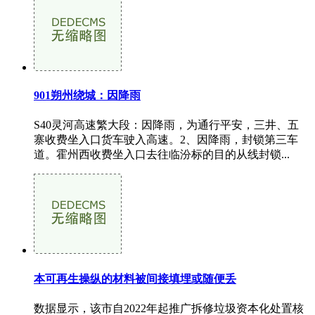
901朔州绕城：因降雨
S40灵河高速繁大段：因降雨，为通行平安，三井、五
寨收费坐入口货车驶入高速。2、因降雨，封锁第三车
道。霍州西收费坐入口去往临汾标的目的从线封锁...
本可再生操纵的材料被间接填埋或随便丢
数据显示，该市自2022年起推广拆修垃圾资本化处置核