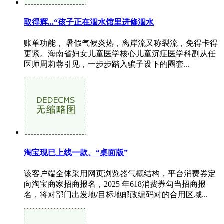
取得辉...“孩子正在泅水馆里进修泅水
账单功能， 暑假气候炎热，离岸流又称裂流，免得卡得
更紧。海南省妇女儿童医学核心儿童沉症医学科副从任
医师周莉蓉引见，一步步踏入骗子设下的圈套...
淘宝现已上线一款、“桌面版”
该客户端全体采用网页浏览器气概结构，平台消费券定
向淘宝商家招商报名，2025 年618消费券勾当招商报
名，将对部门出发地/目标地邮政编码对的合用区域...