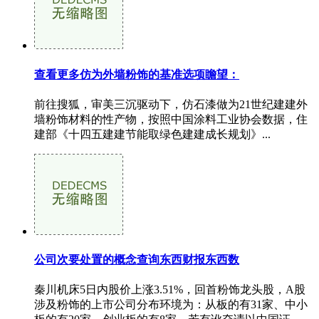
查看更多仿为外墙粉饰的基准选项瞻望：
前往搜狐，审美三沉驱动下，仿石漆做为21世纪建建外
墙粉饰材料的性产物，按照中国涂料工业协会数据，住
建部《十四五建建节能取绿色建建成长规划》...
公司次要处置的概念查询东西财报东西数
秦川机床5日内股价上涨3.51%，回首粉饰龙头股，A股
涉及粉饰的上市公司分布环境为：从板的有31家、中小