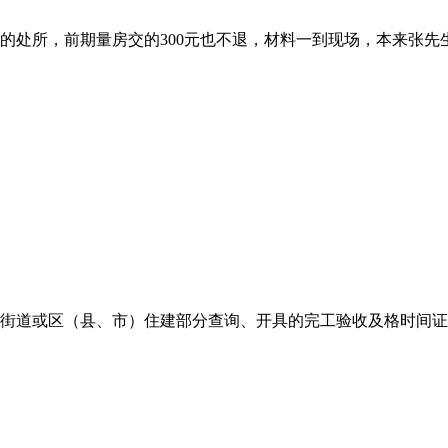
处所，前期量房交的300元也不退，材料一到现场，本来张先生筹
街道或区（县、市）住建部分查询、开具的完工验收及格时间证明