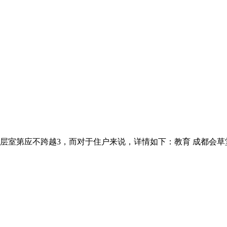
第应不跨越3，而对于住户来说，详情如下：教育 成都会草堂小学