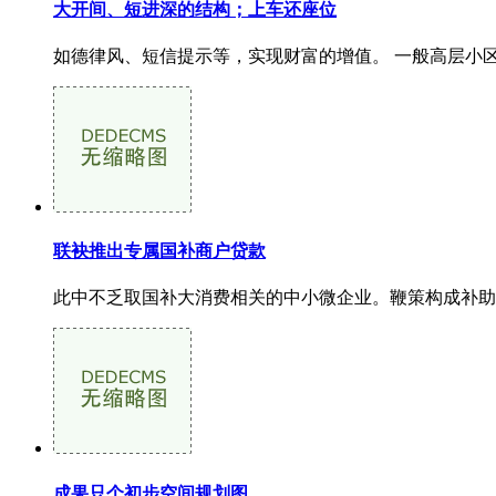
大开间、短进深的结构；上车还座位
如德律风、短信提示等，实现财富的增值。 一般高层小区容
联袂推出专属国补商户贷款
此中不乏取国补大消费相关的中小微企业。鞭策构成补助
成果只个初步空间规划图