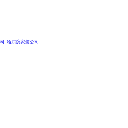
司
哈尔滨家装公司