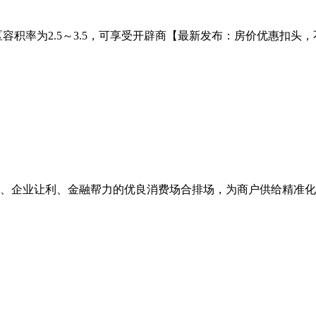
积率为2.5～3.5，可享受开辟商【最新发布：房价优惠扣头，
、企业让利、金融帮力的优良消费场合排场，为商户供给精准化、