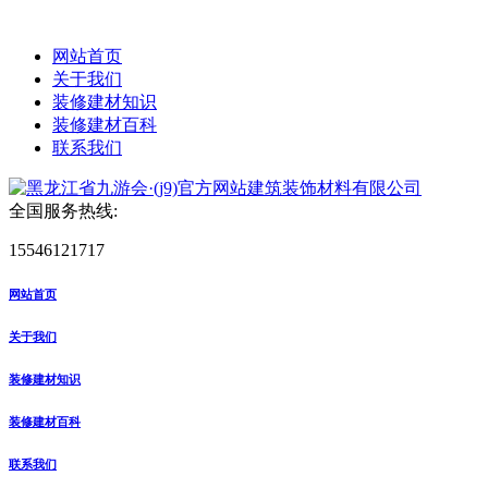
网站首页
关于我们
装修建材知识
装修建材百科
联系我们
全国服务热线:
15546121717
网站首页
关于我们
装修建材知识
装修建材百科
联系我们