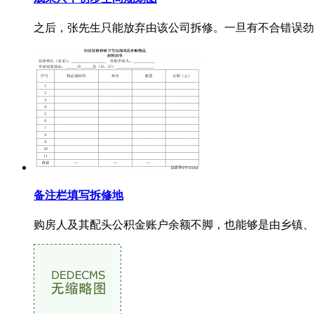
之后，张先生只能放弃由该公司拆修。一旦有不合错误劲的
备注栏填写拆修地
购房人及其配头公积金账户余额不脚，也能够是由乡镇、