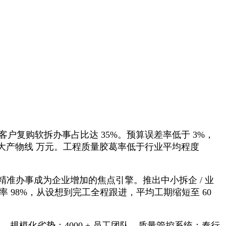
户复购软拆办事占比达 35%。预算误差率低于 3%，
案” 等四大产物线 万元。工程质量胶葛率低于行业平均程度
取精准办事成为企业增加的焦点引擎。推出中小拆企 / 业
付率 98%，从设想到完工全程跟进，平均工期缩短至 60
，规模化劣势：4000 + 员工团队，质量管控系统：奉行