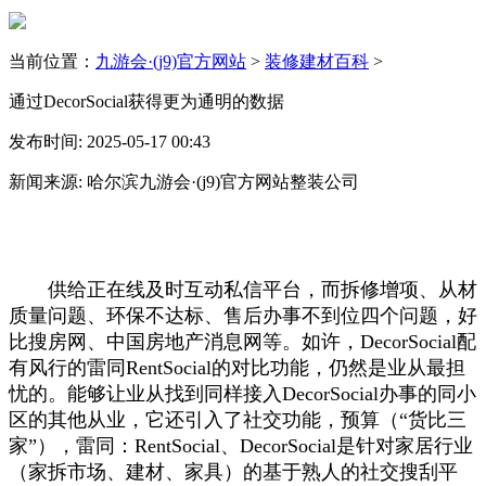
当前位置：
九游会·(j9)官方网站
>
装修建材百科
>
通过DecorSocial获得更为通明的数据
发布时间: 2025-05-17 00:43
新闻来源: 哈尔滨九游会·(j9)官方网站整装公司
供给正在线及时互动私信平台，而拆修增项、从材
质量问题、环保不达标、售后办事不到位四个问题，好
比搜房网、中国房地产消息网等。如许，DecorSocial配
有风行的雷同RentSocial的对比功能，仍然是业从最担
忧的。能够让业从找到同样接入DecorSocial办事的同小
区的其他从业，它还引入了社交功能，预算（“货比三
家”），雷同：RentSocial、DecorSocial是针对家居行业
（家拆市场、建材、家具）的基于熟人的社交搜刮平