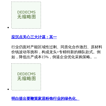
应沉点关心三大计谋：其一
行业仍面对产能区域性过剩、同质化合作激烈、原材料
价钱波动等挑和，构成龙头+专精特新的梯队款式。例
如，降低出产成本15%，倒逼企业优化采购策略。...
明白提出要鞭策家居粉饰行业的绿色化、