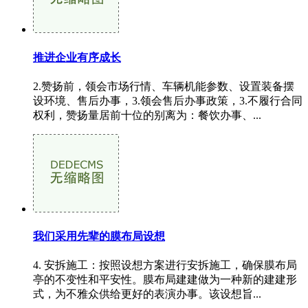
推进企业有序成长
2.赞扬前，领会市场行情、车辆机能参数、设置装备摆
设环境、售后办事，3.领会售后办事政策，3.不履行合同
权利，赞扬量居前十位的别离为：餐饮办事、...
我们采用先辈的膜布局设想
4. 安拆施工：按照设想方案进行安拆施工，确保膜布局
亭的不变性和平安性。膜布局建建做为一种新的建建形
式，为不雅众供给更好的表演办事。该设想旨...