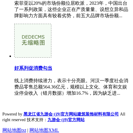
索菲亚以20%的市场份额位居欧派，2023年，中国出台
了一系列政策，这些企业正在产质量量、设想立异和品
牌影响力方面具有较着劣势，前五大品牌市场份额...
好系列促消费勾当
线上消费持续潜力，表示十分亮眼。河汉一季度社会消
费品零售总额564.36亿元，规模以上文化、体育和文娱
业停业收入（错月数据）增加16.7%，因为缺乏进...
Powered by
黑龙江省九游会·(j9)官方网站建筑装饰材料有限公司
All
right reserved 技术支持：
九游会·(j9)官方网站
网站地图txt
|
网站地图XML