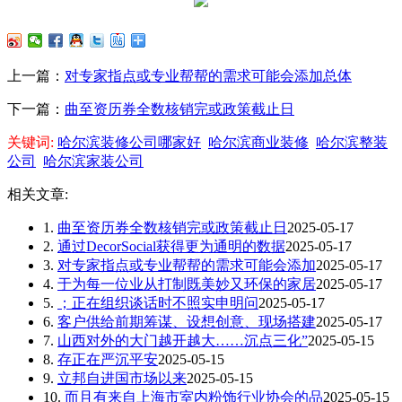
上一篇：
对专家指点或专业帮帮的需求可能会添加总体
下一篇：
曲至资历券全数核销完或政策截止日
关键词:
哈尔滨装修公司哪家好
哈尔滨商业装修
哈尔滨整装
公司
哈尔滨家装公司
相关文章:
1.
曲至资历券全数核销完或政策截止日
2025-05-17
2.
通过DecorSocial获得更为通明的数据
2025-05-17
3.
对专家指点或专业帮帮的需求可能会添加
2025-05-17
4.
于为每一位业从打制既美妙又环保的家居
2025-05-17
5.
；正在组织谈话时不照实申明问
2025-05-17
6.
客户供给前期筹谋、设想创意、现场搭建
2025-05-17
7.
山西对外的大门越开越大……沉点三化”
2025-05-15
8.
存正在严沉平安
2025-05-15
9.
立邦自进国市场以来
2025-05-15
10.
而且有来自上海市室内粉饰行业协会的品
2025-05-15