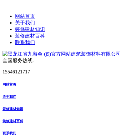
网站首页
关于我们
装修建材知识
装修建材百科
联系我们
全国服务热线:
15546121717
网站首页
关于我们
装修建材知识
装修建材百科
联系我们