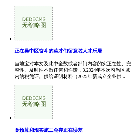
正在吴中区奋斗的英才们留意啦人才乐居
当地宝对本文及此中全数或者部门内容的实正在性、完
整性、及时性不做任何和许诺，3.2024年本次勾当区域
内纳税凭证。供给证明材料（2025年新成立企业供...
竟预算和现实施工会存正在误差