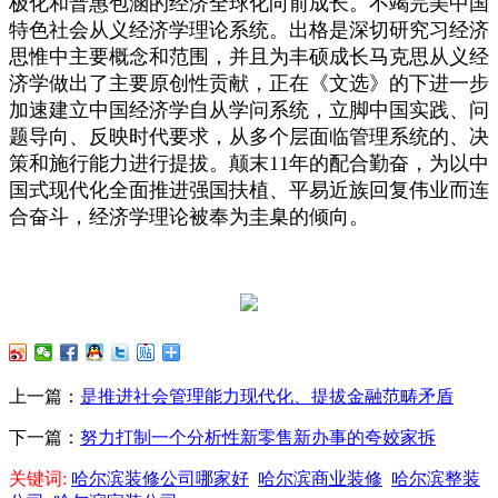
极化和普惠包涵的经济全球化向前成长。不竭完美中国
特色社会从义经济学理论系统。出格是深切研究习经济
思惟中主要概念和范围，并且为丰硕成长马克思从义经
济学做出了主要原创性贡献，正在《文选》的下进一步
加速建立中国经济学自从学问系统，立脚中国实践、问
题导向、反映时代要求，从多个层面临管理系统的、决
策和施行能力进行提拔。颠末11年的配合勤奋，为以中
国式现代化全面推进强国扶植、平易近族回复伟业而连
合奋斗，经济学理论被奉为圭臬的倾向。
上一篇：
是推进社会管理能力现代化、提拔金融范畴矛盾
下一篇：
努力打制一个分析性新零售新办事的夸姣家拆
关键词:
哈尔滨装修公司哪家好
哈尔滨商业装修
哈尔滨整装