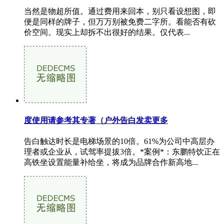
当然是物超所值。通过费用来回本，别只看设想图，即
便是同样的牌子，但万万别被免费二字所。看能否有砍
价空间。现实上却拆不出很好的结果。仅代表...
度使用请参考其专著（户外告白发卖更多
告白触达时长是电梯场景的10倍。61%为公司中高层办
理者或企业从，试驾率提拔3倍。*案例*：东鹏特饮正在
高铁坐设置能量补给坐，将成为品牌合作新高地...