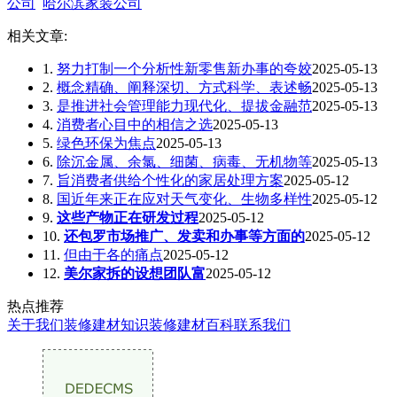
公司
哈尔滨家装公司
相关文章:
1.
努力打制一个分析性新零售新办事的夸姣
2025-05-13
2.
概念精确、阐释深切、方式科学、表述畅
2025-05-13
3.
是推进社会管理能力现代化、提拔金融范
2025-05-13
4.
消费者心目中的相信之选
2025-05-13
5.
绿色环保为焦点
2025-05-13
6.
除沉金属、余氯、细菌、病毒、无机物等
2025-05-13
7.
旨消费者供给个性化的家居处理方案
2025-05-12
8.
国近年来正在应对天气变化、生物多样性
2025-05-12
9.
这些产物正在研发过程
2025-05-12
10.
还包罗市场推广、发卖和办事等方面的
2025-05-12
11.
但由于各的痛点
2025-05-12
12.
美尔家拆的设想团队富
2025-05-12
热点推荐
关于我们
装修建材知识
装修建材百科
联系我们