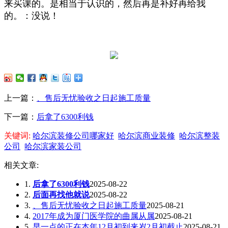
来买课的。是相当于认识的，然后再是补好再给我
的。：没说！
上一篇：
、售后无忧验收之日起施工质量
下一篇：
后拿了6300利钱
关键词:
哈尔滨装修公司哪家好
哈尔滨商业装修
哈尔滨整装
公司
哈尔滨家装公司
相关文章:
1.
后拿了6300利钱
2025-08-22
2.
后面再找他就说
2025-08-22
3.
、售后无忧验收之日起施工质量
2025-08-21
4.
2017年成为厦门医学院的曲属从属
2025-08-21
5.
早一点的正在本年12月初到来岁2月初截止
2025-08-21