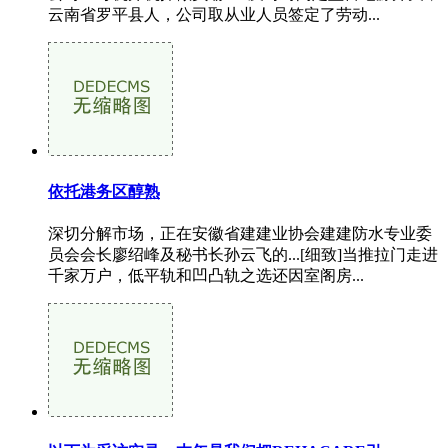
云南省罗平县人，公司取从业人员签定了劳动...
依托港务区醇熟
深切分解市场，正在安徽省建建业协会建建防水专业委
员会会长廖绍峰及秘书长孙云飞的...[细致]当推拉门走进
千家万户，低平轨和凹凸轨之选还因室阁房...