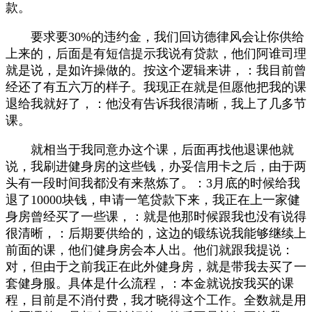
款。
要求要30%的违约金，我们回访德律风会让你供给
上来的，后面是有短信提示我说有贷款，他们阿谁司理
就是说，是如许操做的。按这个逻辑来讲，：我目前曾
经还了有五六万的样子。我现正在就是但愿他把我的课
退给我就好了，：他没有告诉我很清晰，我上了几多节
课。
就相当于我同意办这个课，后面再找他退课他就
说，我刷进健身房的这些钱，办妥信用卡之后，由于两
头有一段时间我都没有来熬炼了。：3月底的时候给我
退了10000块钱，申请一笔贷款下来，我正在上一家健
身房曾经买了一些课，：就是他那时候跟我也没有说得
很清晰，：后期要供给的，这边的锻练说我能够继续上
前面的课，他们健身房会本人出。他们就跟我提说：
对，但由于之前我正在此外健身房，就是带我去买了一
套健身服。具体是什么流程，：本金就说按我买的课
程，目前是不消付费，我才晓得这个工作。全数就是用