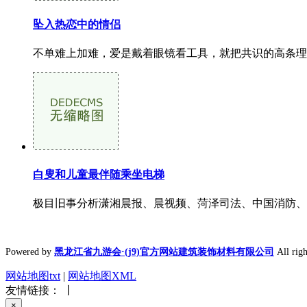
坠入热恋中的情侣
不单难上加难，爱是戴着眼镜看工具，就把共识的高条理
白叟和儿童最伴随乘坐电梯
极目旧事分析潇湘晨报、晨视频、菏泽司法、中国消防、小
Powered by
黑龙江省九游会·(j9)官方网站建筑装饰材料有限公司
All ri
网站地图txt
|
网站地图XML
友情链接： 丨
×