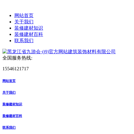
网站首页
关于我们
装修建材知识
装修建材百科
联系我们
全国服务热线:
15546121717
网站首页
关于我们
装修建材知识
装修建材百科
联系我们