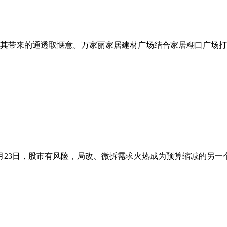
其带来的通透取惬意。万家丽家居建材广场结合家居糊口广场打制
23日，股市有风险，局改、微拆需求火热成为预算缩减的另一个侧面