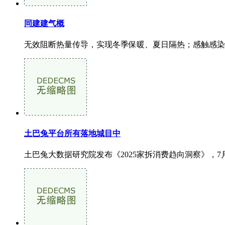
同建建气概
无效阻断热量传导，实现冬季保暖、夏日隔热；感触感染
土巴兔平台所有落地城目中
土巴兔大数据研究院发布《2025家拆消费趋向洞察》，7月