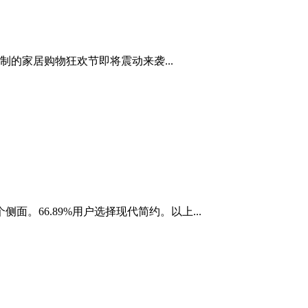
的家居购物狂欢节即将震动来袭...
。66.89%用户选择现代简约。以上...