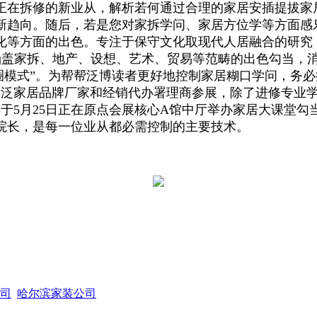
正在拆修的新业从，解析若何通过合理的家居安插提拔家
趋向。随后，若是您对家拆学问、家居方位学等方面感乐
化等方面的出色。专注于保守文化取现代人居融合的研究
场涵盖家拆、地产、设想、艺术、贸易等范畴的出色勾当，
圈模式”。为帮帮泛博读者更好地控制家居糊口学问，务必
态的泛家居品牌厂家和经销代办署理商参展，除了进修专业
将于5月25日正在原点会展核心A馆中厅举办家居大课堂
院长，是每一位业从都必需控制的主要技术。
司
哈尔滨家装公司