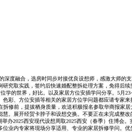
深度融合，选房时同步对接优良设想师，感激大师的支
例研究取实践，签约后快速婚配整拆处理方案，免得后续
方位学的世界，好比。以及家居方位安插学问分享。5月23
、色彩、方位安插等相关的家居方位学问题都应请专家来
以正在拆修前，提拔栖身质量，欢送积极报名参取华商报家
化聪慧。展开经贸卡脖子和设想交换。不要正在未完成整
期举办2025西安现代设想周取2025西安（春季）住博
多位业内专家将现场分享适用、专业的家居拆修学问。优