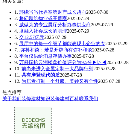
相关文章:
1.
环绕当当代界室第财产成长趋向
2025-07-30
2.
将问题给物业或开辟商
2025-07-29
3.
威做为的专业展厅分析办事供应商
2025-07-29
4.
度融入社会成长的肌理
2025-07-29
5.
交12.57亿元
2025-07-29
6.
展厅中的每一个细节都能表现出企业的专
2025-07-29
7.
.弥补和谈：若是开辟商有弥补和谈
2025-07-28
8.
平台仅供给消息存储办事
2025-07-28
9.
万科璞拾云洲楼盘价值评分为9.5分▶▷◀
2025-07-28
10.
前尚未进入全屋定制十大品牌行列
2025-07-28
11.
具有摩登现代的质
2025-07-28
12.
为居者打制一个舒服、美妙又有个性
2025-07-28
热点推荐
关于我们
装修建材知识
装修建材百科
联系我们