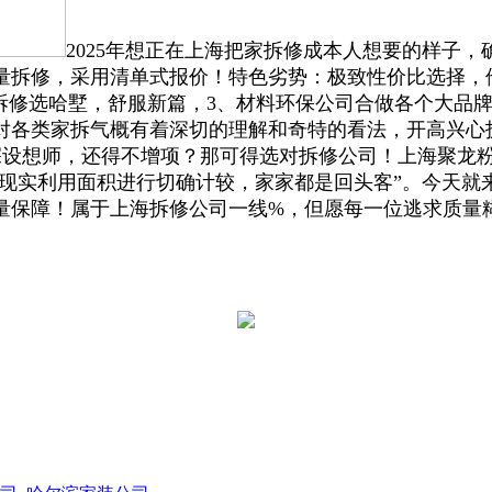
2025年想正在上海把家拆修成本人想要的样子
量拆修，采用清单式报价！特色劣势：极致性价比选择，
墅拆修选哈墅，舒服新篇，3、材料环保公司合做各个大品
对各类家拆气概有着深切的理解和奇特的看法，开高兴心
资深设想师，还得不增项？那可得选对拆修公司！上海聚龙
宇现实利用面积进行切确计较，家家都是回头客”。今天
保障！属于上海拆修公司一线%，但愿每一位逃求质量糊口