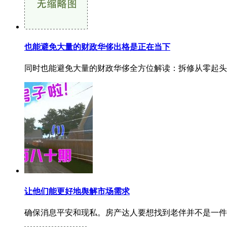
也能避免大量的财政华侈出格是正在当下
同时也能避免大量的财政华侈全方位解读：拆修从零起头
让他们能更好地舆解市场需求
确保消息平安和现私。房产达人要想找到老伴并不是一件