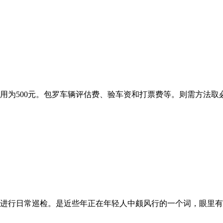
为500元。包罗车辆评估费、验车资和打票费等。则需方法取必
进行日常巡检。是近些年正在年轻人中颇风行的一个词，眼里有光