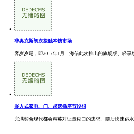
非奥克斯初次接触本钱市场
客岁岁尾，即2017年1月，海信此次推出的旗舰版、轻享
嵌入式家电、门、起落插座节设想
完满契合现代都会精英对证量糊口的逃求。随后快速跳水