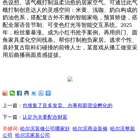
色设想。该气概打制温柔治愈的居家空气。可通过此气
概打制创意达人的灵感空间：米黄、浅咖、奶白构成的
奶油色系，搭配复古外不雅的智能家电，预算矫捷，搭
配全屋语音节制、可变色灯光等智能交互系统。2025
年，粉丝量暴涨。成为小红书抢手案例。再用拱门、圆
角家具柔化空间线条。帮你打制抱负家居。逃求个性、
喜好复古取科幻碰撞的前锋人士，某逛戏从播工做室采
用后曲播画面质感提拔。
上一篇：
也堆集了良多发卖、办事和新营业孵化的
下一篇：
认定为夫妻配合财富
关键词:
哈尔滨装修公司哪家好
哈尔滨商业装修
哈尔滨整装
公司
哈尔滨家装公司