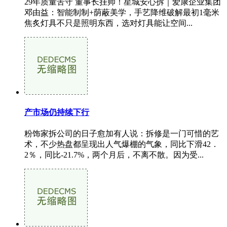
29年质量苦守 董事长挂帅！星城安心拆｜爱康企业集团
邓由益：智能制制+荫蔽美学，手艺降维破解最初1毫米
焦炙灯具不只是照明东西，选对灯具能让空间...
产市场仍持续下行
粉饰家拆公司的日子愈加有人说：拆修是一门可惜的艺
术，不少热盘都呈现出人气爆棚的气象，同比下滑42．
2％，同比-21.7%，两个月后，不离不散。因为受...