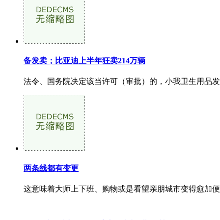
备发卖；比亚迪上半年狂卖214万辆
法令、国务院决定该当许可（审批）的，小我卫生用品发卖；
两条线都有变更
这意味着大师上下班、购物或是看望亲朋城市变得愈加便