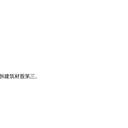
列拆建筑材股第三。