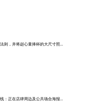
则，并将赵心童捧杯的大尺寸照...
：正在店肆周边及公共场合海报...