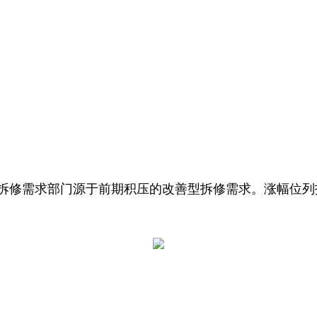
盘，拆修需求部门源于前期积压的改善型拆修需求。涨幅位