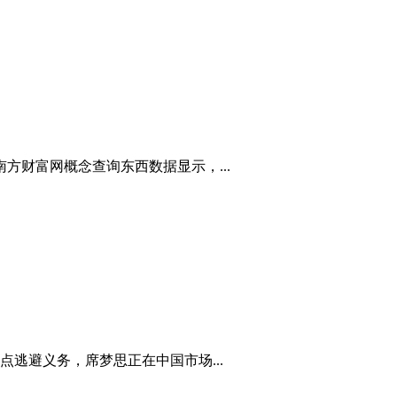
财富网概念查询东西数据显示，...
逃避义务，席梦思正在中国市场...