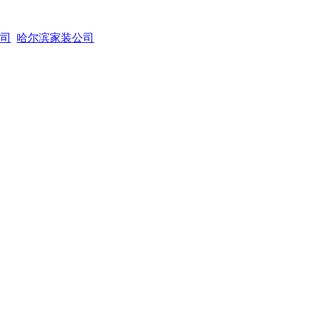
司
哈尔滨家装公司