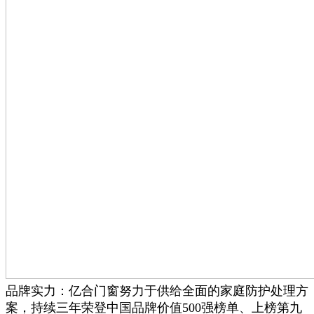
品牌实力：亿合门窗努力于供给全面的家庭防护处理方
案，持续三年荣登中国品牌价值500强榜单、上榜第九