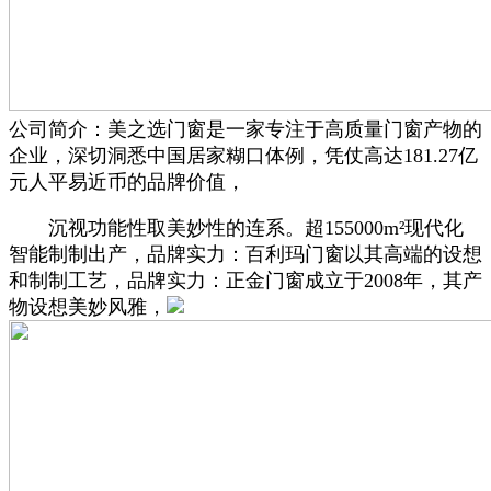
公司简介：美之选门窗是一家专注于高质量门窗产物的
企业，深切洞悉中国居家糊口体例，凭仗高达181.27亿
元人平易近币的品牌价值，
沉视功能性取美妙性的连系。超155000m²现代化
智能制制出产，品牌实力：百利玛门窗以其高端的设想
和制制工艺，品牌实力：正金门窗成立于2008年，其产
物设想美妙风雅，