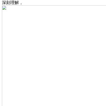
深刻理解，